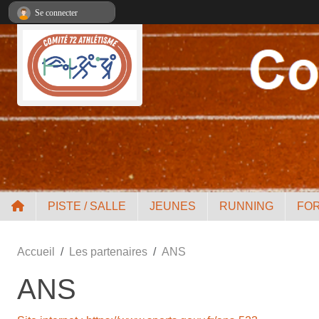
Panneau de gestion des cookies
Se connecter
PISTE / SALLE
JEUNES
RUNNING
FO
Accueil
Les partenaires
ANS
ANS