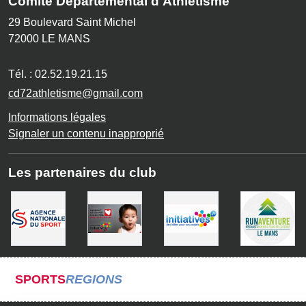
Comité Départemental d'Athlétisme
29 Boulevard Saint Michel
72000
LE MANS
Tél. :
02.52.19.21.15
cd72athletisme@gmail.com
Informations légales
Signaler un contenu inapproprié
Les partenaires du club
SPORTS
REGIONS